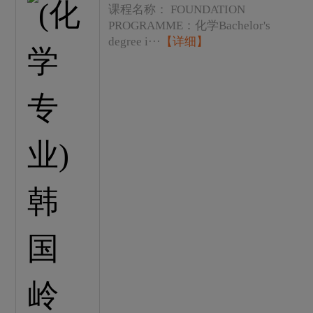
课程名称： FOUNDATION
PROGRAMME：化学Bachelor's
degree i···
【详细】