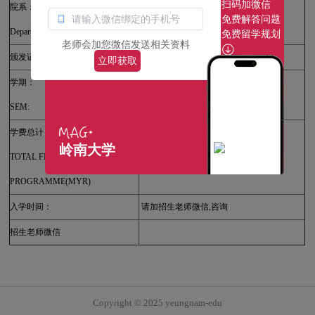
扫码加微信
院系：
经营学院
免费解答问题
Department:
college of business administration
免费留学规划
老师会加您微信发送相关资料
颁发证书：
韩国延世大学
立即获取
学期：
请加招生老师微信,咨询
SEM:
学费总计：
岭南大学
TOTAL FEE PER
请加招生老师微信,咨询
PROGRAMME(MYR)
入学时间：
请加招生老师微信,咨询
招生老师微信
Copyright © 2025 yeungnam-edu