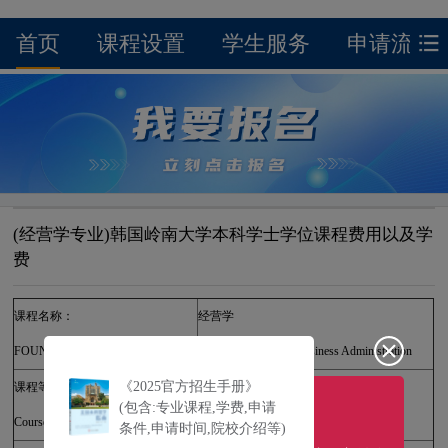
首页
课程设置
学生服务
申请流程
(经营学专业)韩国岭南大学本科学士学位课程费用以及学
费
课程名称：
经营学
FOUNDATION PROGRAMME：
Bachelor's degree in Business Administration
《2025官方招生手册》
课程等级：
学士学位
(包含:专业课程,学费,申请
Course Level：
Bachelor's degree
条件,申请时间,院校介绍等)