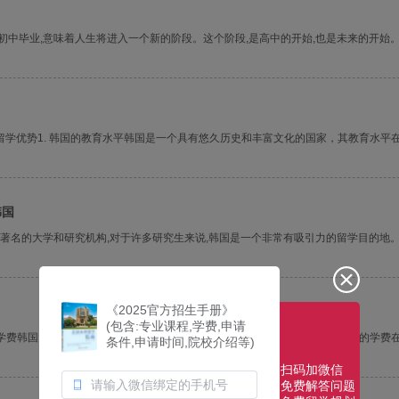
初中毕业,意味着人生将进入一个新的阶段。这个阶段,是高中的开始,也是未来的开始
学优势1. 韩国的教育水平韩国是一个具有悠久历史和丰富文化的国家，其教育水平
韩国
界著名的大学和研究机构,对于许多研究生来说,韩国是一个非常有吸引力的留学目的地
《2025官方招生手册》
(包含:专业课程,学费,申请
学费韩国大学的学费根据不同学校和专业有所不同，但通常情况下，韩国大学的学费在1
条件,申请时间,院校介绍等)
扫码加微信
免费解答问题