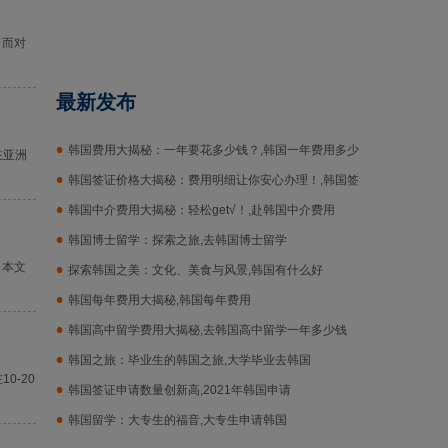
。而对
最新发布
韩国费用大揭秘：一年要花多少钱？,韩国一年费用多少
在亚洲
钱
韩国签证价格大揭秘：费用明细让你安心办理！,韩国签
证价格
韩国中介费用大揭秘：轻松get√！,赴韩国中介费用
韩国博士留学：探索之旅,去韩国博士留学
。本文
探索韩国之美：文化、美食与风景,韩国有什么好
韩国每年费用大揭秘,韩国每年费用
韩国高中留学费用大揭秘,去韩国高中留学一年多少钱
韩国之旅：毕业生的韩国之旅,大学毕业去韩国
0-20
韩国签证申请数量创新高,2021年韩国申请
韩国留学：大专生的福音,大专生申请韩国