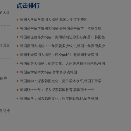
点击排行
的大致
韩国大学留学费用大揭秘,韩国大学留学费用
韩国高中留学费用大揭秘,去韩国高中留学一年多少钱
韩国签证价格大揭秘：费用明细让你安心办理！,韩国签
括国立
证价格
韩国费用大揭秘：一年要花多少钱？,韩国一年费用多少
钱
韩国中介费用大揭秘：轻松get√！,赴韩国中介费用
韩国宿舍大揭秘：宿舍文化、人际关系和住宿体验,韩国
宿舍
韩国留学成本大揭秘,留学多少钱韩国
高的声
韩国留学：探索韩国文化，提升学术水平,韩国了留学
韩国硕士一年：深入探索韩国教育,韩国硕士一年
韩国留学：探索韩国文化，拓展国际视野,留学韩国
说,这个