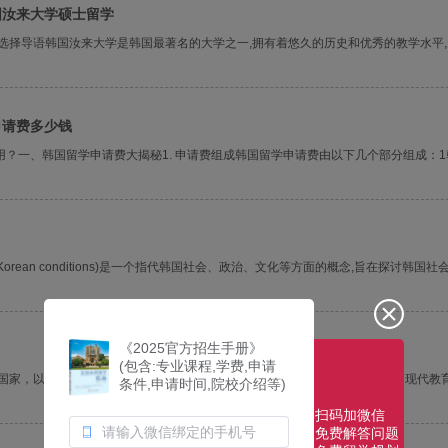
国汝来大学硕士留学
选择导语韩国汝来大学是韩国最著名的大学之一,拥有着悠久的历史和优秀的教学水平
申请费多少钱
？一、韩国留学申请费大揭秘1. 申请费组成韩国留学申请费由以下几个部分组成：1
ean conditions)是一个指代韩国社会、政治、文化等方面的概念,旨在探讨韩国社
《2025官方招生手册》
(包含:专业课程,学费,申请
的国家，以其独特的地理位置、悠久的历史和丰富的文化而闻名于世。作为韩国现代教
条件,申请时间,院校介绍等)
扫码加微信
免费解答问题