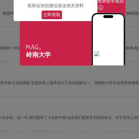
免费留学规划
老师会加您微信发送相关资料
、韩国申请本科留学流程1. 了解韩国大学在开始申请本科留学之前,学生需要了解韩国
立即获取
韩国的一些著名大学及其特点。1. 韩国大学介绍韩国大学是韩国最主要的大学机构,包
岭南大学
和丰富文化的国家,也是世界上最早实行工业化国家之一。韩国的大学在全球享有很
一个分水岭。这一年,我们迎来了人生的中期,也是我们重新开启的转折点。对于有些人来