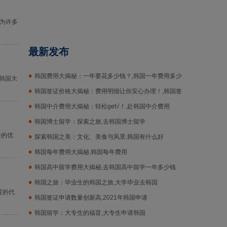
,为许多
最新发布
韩国费用大揭秘：一年要花多少钱？,韩国一年费用多少
韩国大
钱
韩国签证价格大揭秘：费用明细让你安心办理！,韩国签
证价格
韩国中介费用大揭秘：轻松get√！,赴韩国中介费用
韩国博士留学：探索之旅,去韩国博士留学
会的优
探索韩国之美：文化、美食与风景,韩国有什么好
韩国每年费用大揭秘,韩国每年费用
韩国高中留学费用大揭秘,去韩国高中留学一年多少钱
韩国之旅：毕业生的韩国之旅,大学毕业去韩国
育的代
韩国签证申请数量创新高,2021年韩国申请
韩国留学：大专生的福音,大专生申请韩国