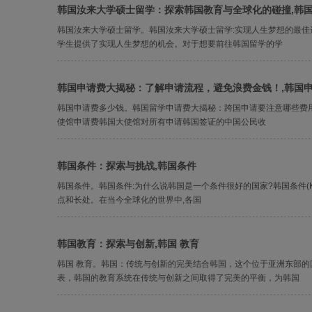
韩国汝来大学硕士留学：探索韩国教育与全球化的碰撞,韩
韩国汝来大学硕士留学。韩国汝来大学硕士留学:实现人生梦想的最佳
学生提供了实现人生梦想的机会。对于想要前往韩国留学的学
韩国申请费大揭秘：了解申请流程，避免浪费金钱！,韩国
韩国申请费多少钱。韩国留学申请费大揭秘：跨国申请要注意哪些费用
使馆申请费韩国大使馆对所有申请韩国签证的中国公民收
韩国条件：探索与挑战,韩国条件
韩国条件。韩国条件:为什么说韩国是一个条件很好的国家?韩国条件(Kor
点和长处。在当今全球化的世界中,各国
韩国教育：探索与创新,韩国 教育
韩国 教育。韩国：传统与创新的完美结合韩国，这个位于亚洲东部
表，韩国的教育系统在传统与创新之间取得了完美的平衡，为韩国